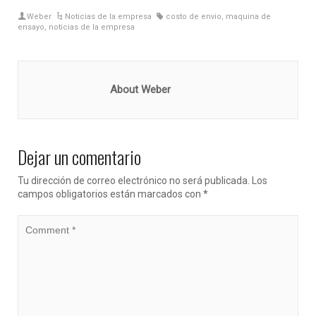
Weber
Noticias de la empresa
costo de envio
,
maquina de
ensayo
,
noticias de la empresa
About Weber
Dejar un comentario
Tu dirección de correo electrónico no será publicada.
Los
campos obligatorios están marcados con
*