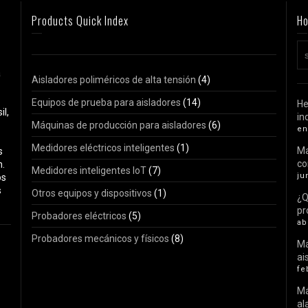
Products Quick Index
Ho
a
Aisladores poliméricos de alta tensión
(4)
Equipos de prueba para aisladores
(14)
He
il,
in
Máquinas de producción para aisladores
(6)
en
Medidores eléctricos inteligentes
(1)
Ma
s
c
n.
Medidores inteligentes IoT
(7)
ju
os
s
Otros equipos y dispositivos
(1)
¿Q
pr
Probadores eléctricos
(5)
ab
Probadores mecánicos y físicos
(8)
Má
ai
fe
Má
al