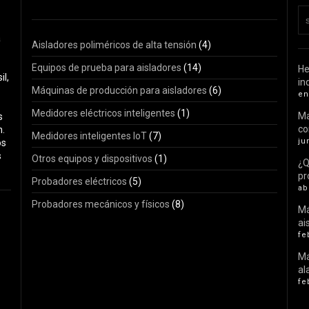
a
Aisladores poliméricos de alta tensión
(4)
Equipos de prueba para aisladores
(14)
He
il,
in
Máquinas de producción para aisladores
(6)
en
Medidores eléctricos inteligentes
(1)
Ma
s
c
n.
Medidores inteligentes IoT
(7)
ju
os
s
Otros equipos y dispositivos
(1)
¿Q
pr
Probadores eléctricos
(5)
ab
Probadores mecánicos y físicos
(8)
Má
ai
fe
Má
al
fe