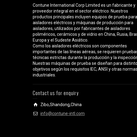
Contune International Corp Limited es un fabricante y
proveedor integral en el sector eléctrico. Nuestros
productos principales incluyen equipos de prueba par
aisladores eléctricos y máquinas de producción para
aisladores, utilizados por fabricantes de aisladores
poliméricos, cerámicos y de vidrio en China, Rusia, Bras
Europa y el Sudeste Asiático.
Como los aisladores eléctricos son componentes
importantes de las líneas aéreas, se requieren prueba
técnicas estrictas durante la producción y la inspecció
Nuestras máquinas de prueba se diseñan para distint
objetivos según los requisitos IEC, ANSI y otras norma
industriales.
Contact us for enquiry
Zibo,Shandong,China
info@contune-intl.com