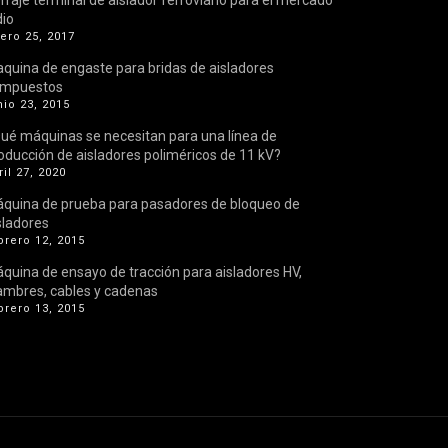
rraje terminal de aislador ferroviario para el mercado
dio
ero 25, 2017
quina de engaste para bridas de aisladores
ompuestos
nio 23, 2015
ué máquinas se necesitan para una línea de
oducción de aisladores poliméricos de 11 kV?
ril 27, 2020
quina de prueba para pasadores de bloqueo de
sladores
brero 12, 2015
quina de ensayo de tracción para aisladores HV,
ambres, cables y cadenas
brero 13, 2015