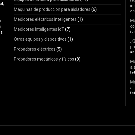
He
il,
in
Máquinas de producción para aisladores
(6)
en
Medidores eléctricos inteligentes
(1)
Ma
s
c
n.
Medidores inteligentes IoT
(7)
ju
os
s
Otros equipos y dispositivos
(1)
¿Q
pr
Probadores eléctricos
(5)
ab
Probadores mecánicos y físicos
(8)
Má
ai
fe
Má
al
fe