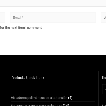
for the next time I comment.
Products Quick Index
Ho
a
Aisladores poliméricos de alta tensión
(4)
Equipos de prueba para aisladores
(14)