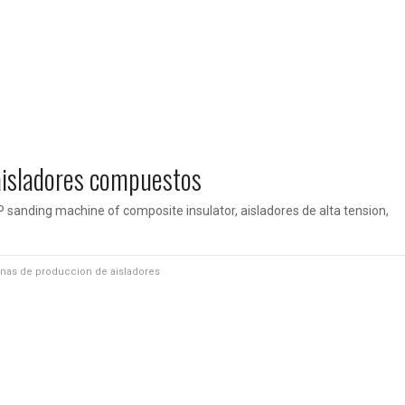
aisladores compuestos
P sanding machine of composite insulator, aisladores de alta tension,
nas de produccion de aisladores