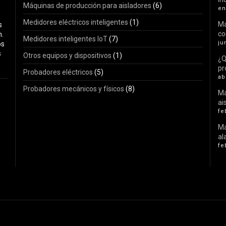
Máquinas de producción para aisladores
(6)
en
Medidores eléctricos inteligentes
(1)
Ma
s
c
n.
Medidores inteligentes IoT
(7)
ju
os
s
Otros equipos y dispositivos
(1)
¿Q
pr
Probadores eléctricos
(5)
ab
Probadores mecánicos y físicos
(8)
Má
ai
fe
Má
al
fe