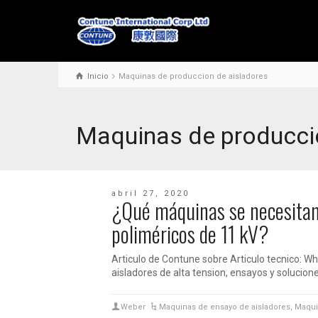
Inicio
Maquinas de produccion de aisladores
Maquinas de producci
abril 27, 2020
¿Qué máquinas se necesitan 
poliméricos de 11 kV?
Articulo de Contune sobre Articulo tecnico: W
aisladores de alta tension, ensayos y solucion
Weber
Maquinas de ensayo de aisladores
,
Maqui