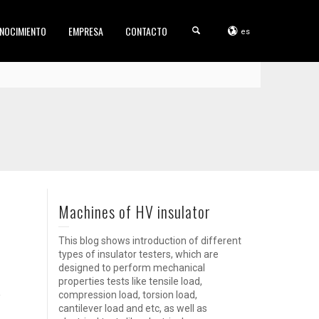
NOCIMIENTO
EMPRESA
CONTACTO
es
Machines of HV insulator
This blog shows introduction of different
types of insulator testers, which are
designed to perform mechanical
properties tests like tensile load,
compression load, torsion load,
cantilever load and etc, as well as