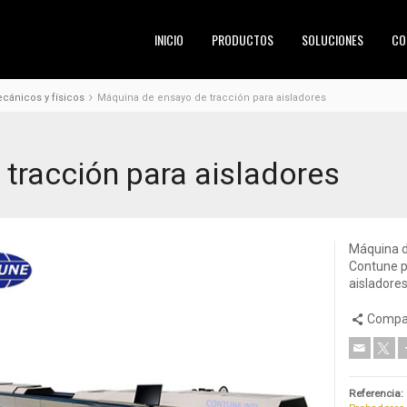
INICIO
PRODUCTOS
SOLUCIONES
CO
ánicos y físicos
Máquina de ensayo de tracción para aisladores
tracción para aisladores
Máquina d
Contune p
aisladores
Compar
Referencia: