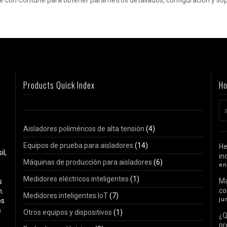
e con Contune para obtener parámetros detallados, configuración y sop
Products Quick Index
Ho
a
Aisladores poliméricos de alta tensión
(4)
Equipos de prueba para aisladores
(14)
He
il,
in
Máquinas de producción para aisladores
(6)
en
Medidores eléctricos inteligentes
(1)
Ma
s
c
n.
Medidores inteligentes IoT
(7)
ju
os
s
Otros equipos y dispositivos
(1)
¿Q
pr